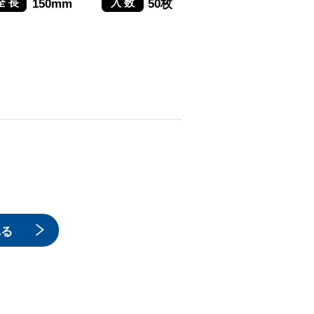
150mm
50枚
れる