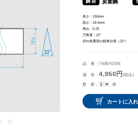
炭素鋼
長さ：150mm
高さ：18.4mm
厚み：0.25
刃角度：22°
切れ味重視の鋭角仕様（22°）
品 番：750BH2056
4,950円
価 格：
(税込)
数 量：
個
カートに入