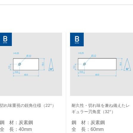
切れ味重視の鋭角仕様（22°）
耐久性・切れ味を兼ね備えたレ
ギュラー刃角度（32°）
鋼 材：炭素鋼​
鋼 材：炭素鋼​
全 長：40mm​
全 長：60mm​