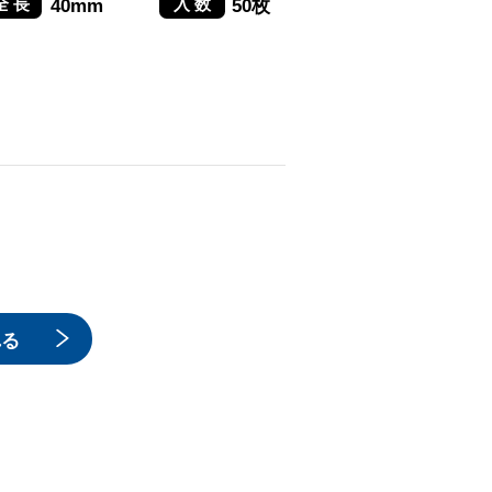
40mm
50枚
れる