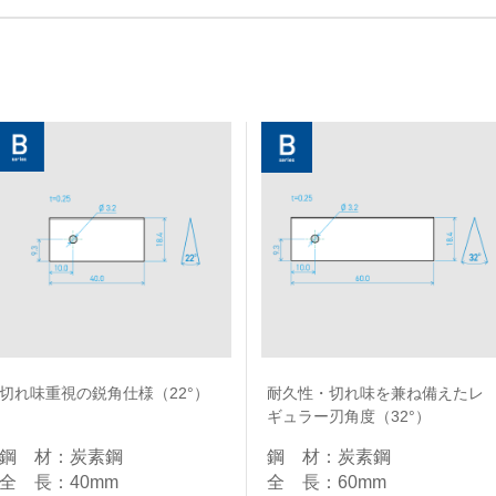
切れ味重視の鋭角仕様（22°）
耐久性・切れ味を兼ね備えたレ
ギュラー刃角度（32°）
鋼 材：炭素鋼​
鋼 材：炭素鋼​
全 長：40mm​
全 長：60mm​