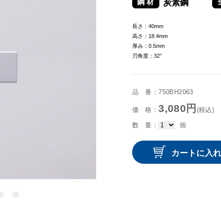
炭素鋼
長さ：40mm
高さ：18.4mm
厚み：0.5mm
刃角度：32°
品 番：750BH2063
3,080円
価 格：
(税込)
数 量：
個
カートに入