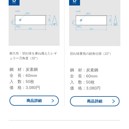
耐久性・切れ味を兼ね備えたレギ
切れ味重視の鋭角仕様（22°）
ュラー刃角度（32°）
鋼 材：炭素鋼​
鋼 材：炭素鋼​
全 長：60mm​
全 長：60mm​
入 数：50枚
入 数：50枚
価 格：3,080円
価 格：3,080円
商品詳細
商品詳細